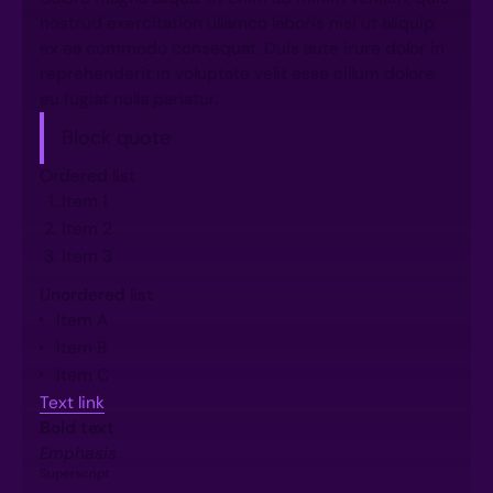
nostrud exercitation ullamco laboris nisi ut aliquip
ex ea commodo consequat. Duis aute irure dolor in
reprehenderit in voluptate velit esse cillum dolore
eu fugiat nulla pariatur.
Block quote
Ordered list
Item 1
Item 2
Item 3
Unordered list
Item A
Item B
Item C
Text link
Bold text
Emphasis
Superscript