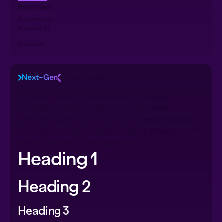
Bold text
Emphasis
Superscript
Subscript
Next-Gen
Commitment
Wij staan naast jou als een externe collega:
betrokken, scherp en hands-on. Ook na de
certificering blijven we jouw vaste aanspreekpunt
voor alles rond informatiebeveiliging, privacy en AI.
Wat je vraag ook is, wij regelen het.
Heading 1
Heading 2
Heading 3