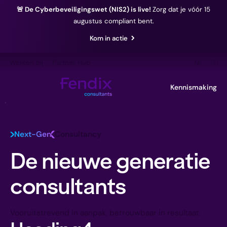
🚨 De Cyberbeveiligingswet (NIS2) is live!
Zorg dat je vóór 15
augustus compliant bent.
Kom in actie
Werken bij
Partner Hub
NL
EN
Kennismaking
Next-Gen
Consultancy
De nieuwe generatie
consultants
Vooruitstrevend in aanpak, betrouwbaar in resultaat.