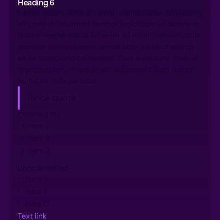
Heading 6
Lorem ipsum dolor sit amet, consectetur adipiscing
elit, sed do eiusmod tempor incididunt ut labore et
dolore magna aliqua. Ut enim ad minim veniam, quis
nostrud exercitation ullamco laboris nisi ut aliquip
ex ea commodo consequat. Duis aute irure dolor in
reprehenderit in voluptate velit esse cillum dolore
eu fugiat nulla pariatur.
Block quote
Ordered list
Item 1
Item 2
Item 3
Unordered list
Item A
Item B
Item C
Text link