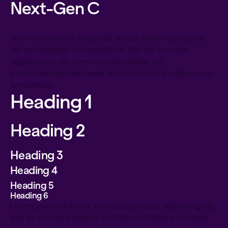
Next-Gen C
Met no-nonsense, proactief advies maken wij ook van
jou een koploper in compliance. Met de mouwen
opgestroopt, de communicatie helder en
projectmanagement waar de concurrentie mijlenver op
achterloopt.
Heading 1
Heading 2
Heading 3
Heading 4
Heading 5
Heading 6
Lorem ipsum dolor sit amet, consectetur adipiscing elit,
sed do eiusmod tempor incididunt ut labore et dolore