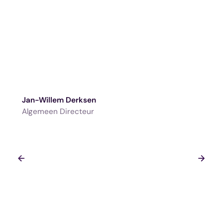
Jan-Willem Derksen
Algemeen Directeur
Klaar om het volgende succesverhaal te
worden?