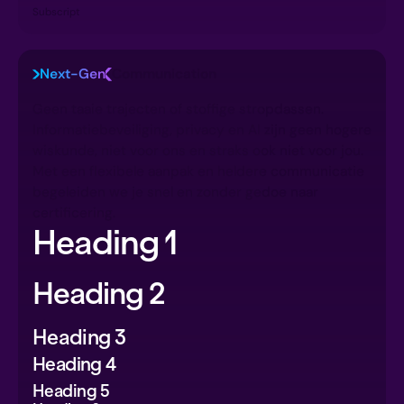
Subscript
Next-Gen
Communication
Geen taaie trajecten of stoffige stropdassen.
Informatiebeveiliging, privacy en AI zijn geen hogere
wiskunde, niet voor ons en straks ook niet voor jou.
Met een flexibele aanpak en heldere communicatie
begeleiden we je snel en zonder gedoe naar
certificering.
Heading 1
Heading 2
Heading 3
Heading 4
Heading 5