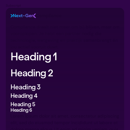
Subscript
Next-Gen
Compliance
Compliance draait niet meer om bij blijven, maar om
vooroplopen. Je hebt een partner nodig die
technologie, wetgeving en praktijk samenbrengt én
jou actief vooruit duwt.
Heading 1
Heading 2
Heading 3
Heading 4
Heading 5
Heading 6
Lorem ipsum dolor sit amet, consectetur adipiscing
elit, sed do eiusmod tempor incididunt ut labore et
dolore magna aliqua. Ut enim ad minim veniam, quis