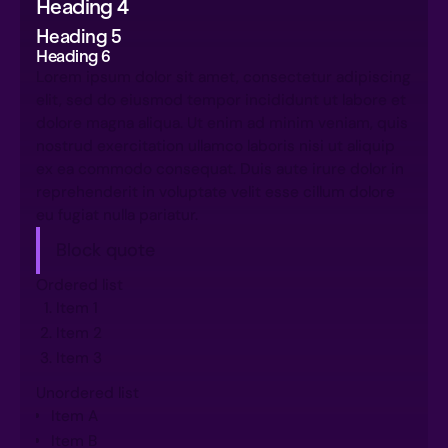
Heading 4
Heading 5
Heading 6
Lorem ipsum dolor sit amet, consectetur adipiscing
elit, sed do eiusmod tempor incididunt ut labore et
dolore magna aliqua. Ut enim ad minim veniam, quis
nostrud exercitation ullamco laboris nisi ut aliquip
ex ea commodo consequat. Duis aute irure dolor in
reprehenderit in voluptate velit esse cillum dolore
eu fugiat nulla pariatur.
Block quote
Ordered list
Item 1
Item 2
Item 3
Unordered list
Item A
Item B