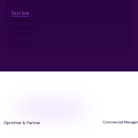
Item C
Text link
Bold text
Emphasis
Superscript
Subscript
Ons team
Wouter
Vreeburg
Kilian
Houthuijzen
Commercial Manager
Oprichter & Partner