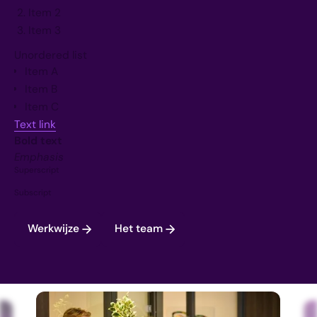
Item 2
Item 3
Unordered list
Item A
Item B
Item C
Text link
Bold text
Emphasis
Superscript
Subscript
Werkwijze
Het team