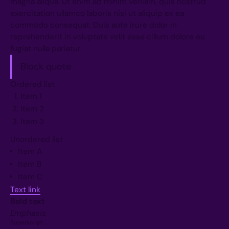
magna aliqua. Ut enim ad minim veniam, quis nostrud
exercitation ullamco laboris nisi ut aliquip ex ea
commodo consequat. Duis aute irure dolor in
reprehenderit in voluptate velit esse cillum dolore eu
fugiat nulla pariatur.
Block quote
Ordered list
Item 1
Item 2
Item 3
Unordered list
Item A
Item B
Item C
Text link
Bold text
Emphasis
Superscript