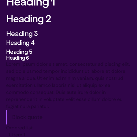
Heading 1
Heading 2
Heading 3
Heading 4
Heading 5
Heading 6
Lorem ipsum dolor sit amet, consectetur adipiscing elit,
sed do eiusmod tempor incididunt ut labore et dolore
magna aliqua. Ut enim ad minim veniam, quis nostrud
exercitation ullamco laboris nisi ut aliquip ex ea
commodo consequat. Duis aute irure dolor in
reprehenderit in voluptate velit esse cillum dolore eu
fugiat nulla pariatur.
Block quote
Ordered list
Item 1