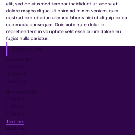
elit, sed do eiusmod tempor incididunt ut labore et
dolore magna aliqua. Ut enim ad minim veniam, quis
nostrud exercitation ullamco laboris nisi ut aliquip ex ea
commodo consequat. Duis aute irure dolor in
reprehenderit in voluptate velit esse cillum dolore eu
fugiat nulla pariatur.
Block quote
Ordered list
Item 1
Item 2
Item 3
Unordered list
Item A
Item B
Item C
Text link
Bold text