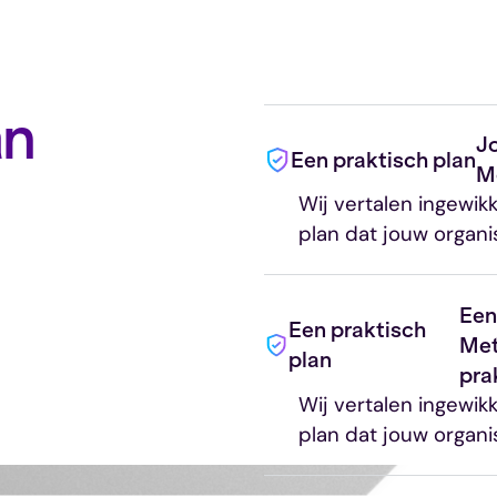
an
J
Een praktisch plan
M
Wij vertalen ingewik
plan dat jouw organi
Een
Een praktisch
Met
plan
prak
Wij vertalen ingewik
plan dat jouw organi