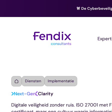
🚨 De Cyberbeveilig
Expert
Diensten
Implementatie
Next-Gen
Clarity
Digitale veiligheid zonder ruis. ISO 27001 met F
certificaat, maar een cultuur waarin informatie