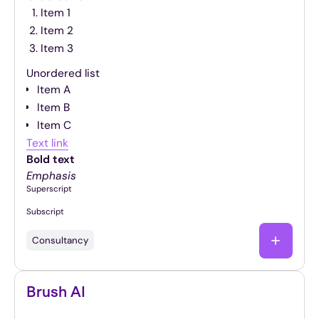
Item 1
Item 2
Item 3
Unordered list
Item A
Item B
Item C
Text link
Bold text
Emphasis
Superscript
Subscript
Consultancy
Brush AI
Slimme AI-innovatie zonder de juridische kater