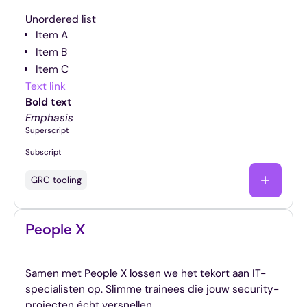
Unordered list
Item A
Item B
Item C
Text link
Bold text
Emphasis
Superscript
Subscript
GRC tooling
People X
Vers IT-talent voor jouw data- en security-ambitie
Samen met People X lossen we het tekort aan IT-
specialisten op. Slimme trainees die jouw security-
projecten écht versnellen.