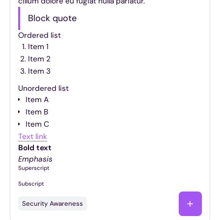
cillum dolore eu fugiat nulla pariatur.
Block quote
Ordered list
Item 1
Item 2
Item 3
Unordered list
Item A
Item B
Item C
Text link
Bold text
Emphasis
Superscript
Subscript
Security Awareness