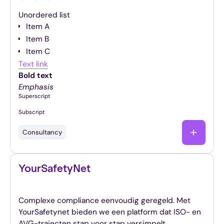
Unordered list
Item A
Item B
Item C
Text link
Bold text
Emphasis
Superscript
Subscript
Consultancy
YourSafetyNet
Grip op privacy en compliance-software
Complexe compliance eenvoudig geregeld. Met
YourSafetynet bieden we een platform dat ISO- en
AVG-trajecten stap voor stap versimpelt