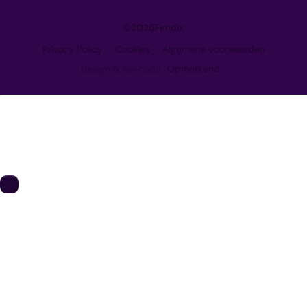
©
2026
Fendix
Privacy Policy
Cookies
Algemene voorwaarden
Design & no-code
Opmerkend