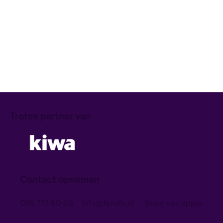
NIS2
Download onze NIS2 checklist!
Ruben
Download
Trotse partner van
Contact opnemen
085 773 60 05
info@fendix.nl
Stuur een appje