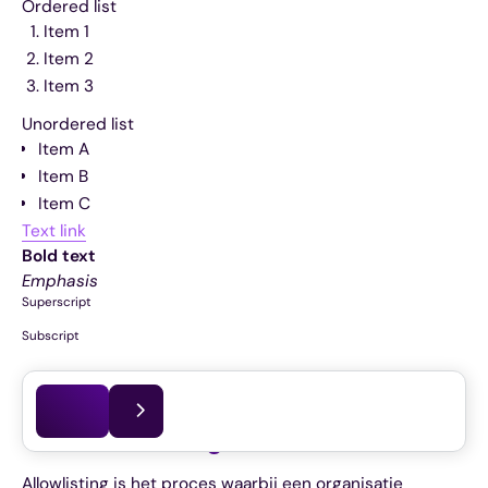
Ordered list
Item 1
Item 2
Item 3
Unordered list
Item A
Item B
Item C
Text link
Bold text
Emphasis
Superscript
Subscript
Dit artikel is voor het laatst bijgewerkt op
24.03.2026
Wat is allowlisting?
Allowlisting is het proces waarbij een organisatie