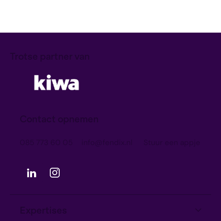
Trotse partner van
Contact opnemen
085 773 60 05
info@fendix.nl
Stuur een appje
Expertises