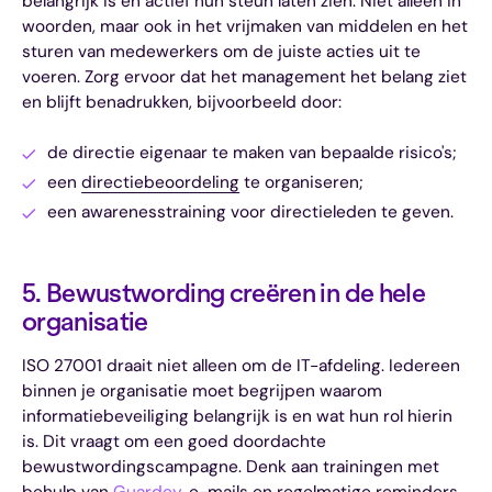
belangrijk is en actief hun steun laten zien. Niet alleen in
woorden, maar ook in het vrijmaken van middelen en het
sturen van medewerkers om de juiste acties uit te
voeren. Zorg ervoor dat het management het belang ziet
en blijft benadrukken, bijvoorbeeld door:
de directie eigenaar te maken van bepaalde risico's;
een
directiebeoordeling
te organiseren;
een awarenesstraining voor directieleden te geven.
5. Bewustwording creëren in de hele
organisatie
ISO 27001 draait niet alleen om de IT-afdeling. Iedereen
binnen je organisatie moet begrijpen waarom
informatiebeveiliging belangrijk is en wat hun rol hierin
is. Dit vraagt om een goed doordachte
bewustwordingscampagne. Denk aan trainingen met
behulp van
Guardey
, e-mails en regelmatige reminders