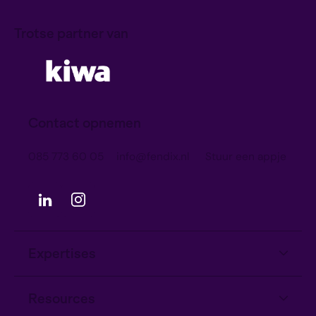
Trotse partner van
Contact opnemen
085 773 60 05
info@fendix.nl
Stuur een appje
Expertises
Informatiebeveiliging
Resources