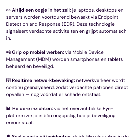
👀
Altijd een oogje in het zeil:
je laptops, desktops en
servers worden voortdurend bewaakt via Endpoint
Detection and Response (EDR). Deze technologie
signaleert verdachte activiteiten en grijpt automatisch
in.
📲
Grip op mobiel werken:
via Mobile Device
Management (MDM) worden smartphones en tablets
beheerd én beveiligd.
🛜
Realtime netwerkbewaking:
netwerkverkeer wordt
continu geanalyseerd, zodat verdachte patronen direct
opvallen — nog vóórdat er schade ontstaat.
📊
Heldere inzichten:
via het overzichtelijke Eye-
platform zie je in één oogopslag hoe je beveiliging
ervoor staat.
🔔
Snelle actie bij incidenten:
duidelijke afspraken in de