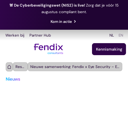
🚨 De Cyberbeveiligingswet (NIS2) is live!
Zorg dat je vóór 15
augustus compliant bent.
Kom in actie
Werken bij
Partner Hub
NL
EN
Kennismaking
Resources
Nieuwe samenwerking: Fendix x Eye Security – Eén oplossing voor IT, compliance én cybersecurity
Nieuws
Nieuwe samenwerking: 
Fendix x Eye Security – 
Eén oplossing voor IT, 
compliance én 