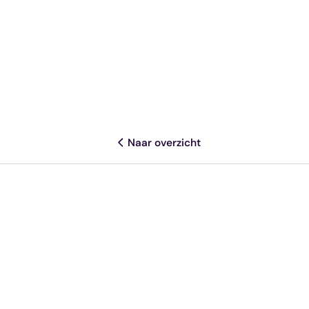
Naar overzicht
Deel dit artikel
Meer resources