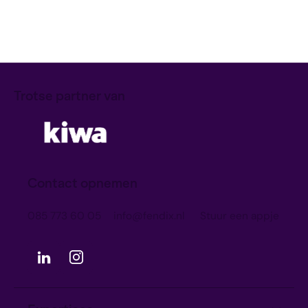
Ruben
Download
Trotse partner van
Contact opnemen
085 773 60 05
info@fendix.nl
Stuur een appje