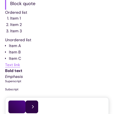
Block quote
Ordered list
Item 1
Item 2
Item 3
Unordered list
Item A
Item B
Item C
Text link
Bold text
Emphasis
Superscript
Subscript
Dit artikel is voor het laatst bijgewerkt op
14.07.2026
Van QM naar SC: de nieuwe niveaus van