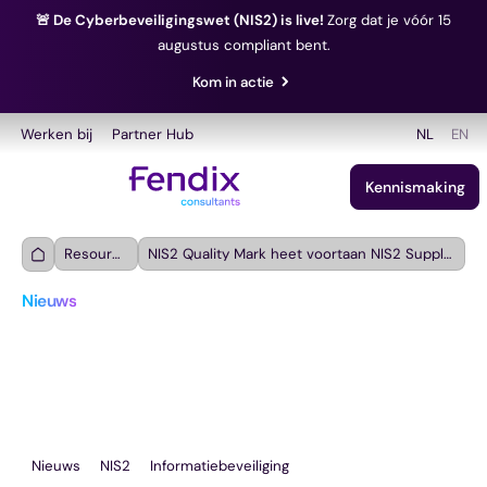
🚨 De Cyberbeveiligingswet (NIS2) is live!
Zorg dat je vóór 15
augustus compliant bent.
Kom in actie
Werken bij
Partner Hub
NL
EN
Kennismaking
Resources
NIS2 Quality Mark heet voortaan NIS2 Supply Chain
Nieuws
NIS2 Quality Mark heet 
voortaan NIS2 Supply 
Chain
Nieuws
NIS2
Informatiebeveiliging