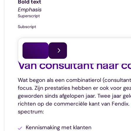
Bold text
Emphasis
Superscript
Subscript
Dit artikel is voor het laatst bijgewerkt op
17.02.2026
Van consultant naar c
Wat begon als een combinatierol (consultant e
focus. Zijn prestaties hebben er ook voor gez
geworden sinds afgelopen jaar. Twee jaar gele
richten op de commerciële kant van Fendix. 
spectrum:
Kennismaking met klanten