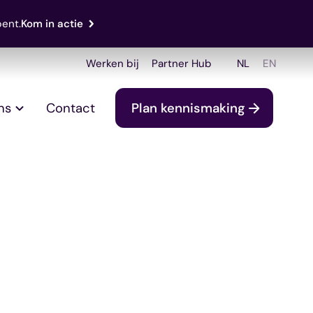
bent.
Kom in actie
Werken bij
Partner Hub
NL
EN
ns
Contact
Plan kennismaking
 spotlight: van
merciële motor