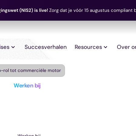
ingswet (NIS2) is live!
Zorg dat je vóór 15 augustus compliant 
ises
Succesverhalen
Resources
Over o
uo-rol tot commerciële motor
Werken bij
Onze Kilian in de
duo-rol tot com
Werken bij