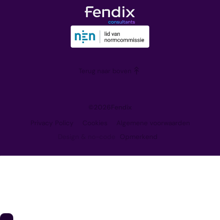
Het team
Downloads
Onze visie
Trainingen
Partners
Blog
Werken bij
Terug naar boven
Contact
©
2026
Fendix
Privacy Policy
Cookies
Algemene voorwaarden
Design & no-code
Opmerkend