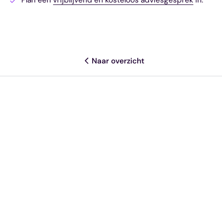
Naar overzicht
Deel dit artikel
Meer resources
Wetgeving
Wat is de ingangsdatum van de
NIS2 en Cyberbeveiligingswet?