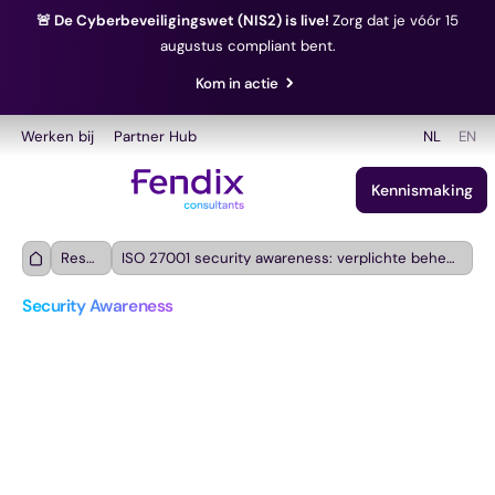
🚨 De Cyberbeveiligingswet (NIS2) is live!
Zorg dat je vóór 15
augustus compliant bent.
Kom in actie
Werken bij
Partner Hub
NL
EN
Kennismaking
Resources
ISO 27001 security awareness: verplichte beheersmaatregelen en hoe je eraan voldoet
Security Awareness
ISO 27001 security 
awareness: verplichte 
beheersmaatregelen en 
hoe je eraan voldoet