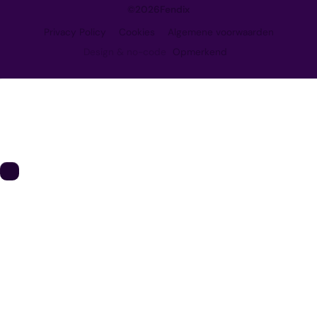
©
2026
Fendix
Privacy Policy
Cookies
Algemene voorwaarden
Design & no-code
Opmerkend