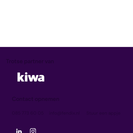
NIS2
Download onze NIS2 checklist!
Ruben
Download
Trotse partner van
Contact opnemen
085 773 60 05
info@fendix.nl
Stuur een appje