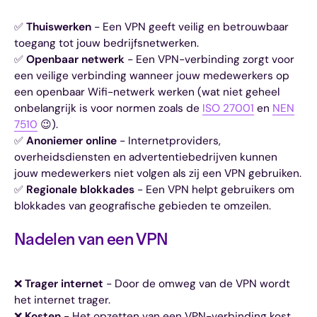
✅
Thuiswerken
- Een VPN geeft veilig en betrouwbaar
toegang tot jouw bedrijfsnetwerken.
✅
Openbaar netwerk
- Een VPN-verbinding zorgt voor
een veilige verbinding wanneer jouw medewerkers op
een openbaar Wifi-netwerk werken (wat niet geheel
onbelangrijk is voor normen zoals de
ISO 27001
en
NEN
7510
😉).
✅
Anoniemer online
- Internetproviders,
overheidsdiensten en advertentiebedrijven kunnen
jouw medewerkers niet volgen als zij een VPN gebruiken.
✅
Regionale blokkades
- Een VPN helpt gebruikers om
blokkades van geografische gebieden te omzeilen.
Nadelen van een VPN
❌
Trager internet
- Door de omweg van de VPN wordt
het internet trager.
❌
Kosten
- Het opzetten van een VPN-verbinding kost