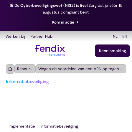
🚨 De Cyberbeveiligingswet (NIS2) is live!
Zorg dat je vóór 15
augustus compliant bent.
Kom in actie
Werken bij
Partner Hub
NL
EN
Kennismaking
Resources
Wegen de voordelen van een VPN op tegen de nadelen?
Informatiebeveiliging
Wegen de voordelen van 
een VPN op tegen de 
nadelen?
Implementatie
Informatiebeveiliging