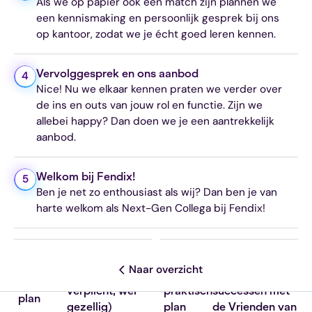
Als we op papier ook een match zijn plannen we
een kennismaking en persoonlijk gesprek bij ons
op kantoor, zodat we je écht goed leren kennen.
Vervolggesprek en ons aanbod
4
Nice! Nu we elkaar kennen praten we verder over
de ins en outs van jouw rol en functie. Zijn we
allebei happy? Dan doen we je een aantrekkelijk
aanbod.
Welkom bij Fendix!
5
Ben je net zo enthousiast als wij? Dan ben je van
harte welkom als Next-Gen Collega bij Fendix!
Semi-verplichte
Maandelijks
Een
Naar overzicht
vrijmibo
(niet
Een
vieren we
praktisch
verplicht, wel
praktisch
successen met
plan
gezellig)
plan
de
Vrienden van