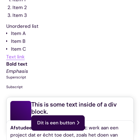
Item 2
Item 3
Unordered list
Item A
Item B
Item C
Text link
Bold text
Emphasis
Superscript
Subscript
This is some text inside of a div
Wat ga je doen?
block.
Dit is een button
Afstudeeronderzoek met impact:
werk aan een
project dat er écht toe doet, zoals het doen van