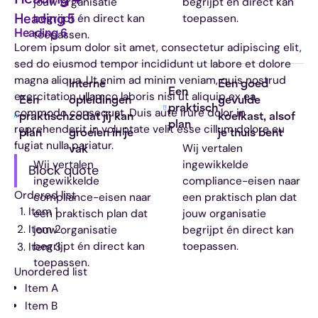
jouw organisatie
begrijpt én direct kan
begrijpt én direct kan
toepassen.
Heading 5
Heading 6
toepassen.
Lorem ipsum dolor sit amet, consectetur adipiscing elit,
sed do eiusmod tempor incididunt ut labore et dolore
magna aliqua. Ut enim ad minim veniam, quis nostrud
Interne
Een goed
Een
exercitation ullamco laboris nisi ut aliquip ex ea
Een
opleidingen
gevulde
praktisch
commodo consequat. Duis aute irure dolor in
praktisch
zodat jij kan
koelkast
, alsof
plan
reprehenderit in voluptate velit esse cillum dolore eu
plan
groeien in je
je thuis bent
fugiat nulla pariatur.
Wij vertalen
vak
Wij vertalen
ingewikkelde
Block quote
ingewikkelde
compliance-eisen naar
Ordered list
compliance-eisen naar
een praktisch plan dat
Item 1
een praktisch plan dat
jouw organisatie
Item 2
jouw organisatie
begrijpt én direct kan
begrijpt én direct kan
toepassen.
Item 3
toepassen.
Unordered list
Item A
Item B