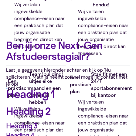
Deel vacature
Wij vertalen
Fendix!
ingewikkelde
Wij vertalen
compliance-eisen naar
ingewikkelde
een praktisch plan dat
compliance-eisen naar
jouw organisatie
een praktisch plan dat
begrijpt én direct kan
jouw organisatie
Ben jij onze Next-Gen 
toepassen.
begrijpt én direct kan
toepassen.
Afstudeerstagiair?
Laat je gegevens hieronder achter en klik op 'Nu
Team(building)
Stay fit met een
solliciteren'. Mathijs neemt zo snel mogelijk contact met
Een
Een
uitjes
elke
24/7
je op!
praktisch
praktisch
maand en een
sportabonnement
Heading 1
plan
plan
gave tijd
bij kantoor
Wij vertalen
hebben
Heading 2
Wij vertalen
ingewikkelde
ingewikkelde
compliance-eisen naar
compliance-eisen naar
een praktisch plan dat
Heading 3
een praktisch plan dat
jouw organisatie
Heading 4