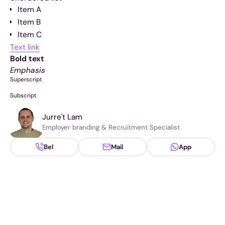
Item A
Item B
Item C
Text link
Bold text
Emphasis
Superscript
Subscript
Jurre
't Lam
Employer branding & Recruitment Specialist
Bel
Mail
App
Solliciteren.