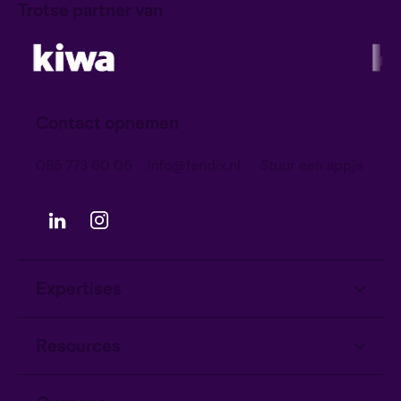
Trotse partner van
Contact opnemen
085 773 60 05
info@fendix.nl
Stuur een appje
Expertises
Informatiebeveiliging
Resources
Privacy
Kennisartikelen