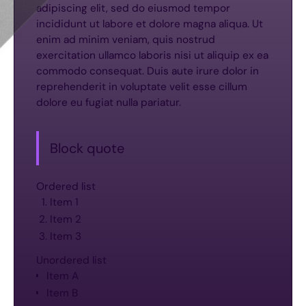
adipiscing elit, sed do eiusmod tempor
incididunt ut labore et dolore magna aliqua. Ut
enim ad minim veniam, quis nostrud
exercitation ullamco laboris nisi ut aliquip ex ea
commodo consequat. Duis aute irure dolor in
reprehenderit in voluptate velit esse cillum
dolore eu fugiat nulla pariatur.
Block quote
Ordered list
Item 1
Item 2
Item 3
Unordered list
Item A
Item B