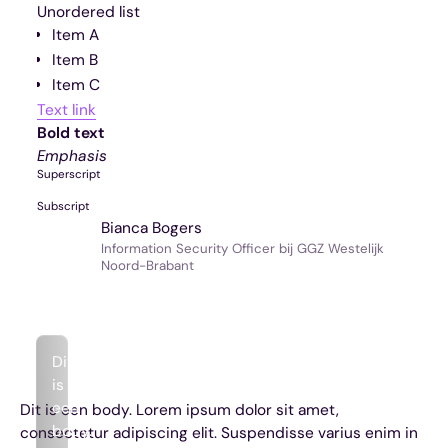
Unordered list
Item A
Item B
Item C
Text link
Bold text
Emphasis
Superscript
Subscript
Bianca Bogers
Information Security Officer bij GGZ Westelijk
Noord-Brabant
Dit
is
een
Dit is een body. Lorem ipsum dolor sit amet,
body.
consectetur adipiscing elit. Suspendisse varius enim in