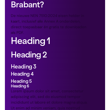
Brabant?
De nieuwe NEN 7510:2024 eisen helder in
kaart, inclusief alle Annex A onderdelen,
direct toepasbaar én gratis te downloaden
als PDF.
Heading 1
Heading 2
Heading 3
Heading 4
Heading 5
Heading 6
Lorem ipsum dolor sit amet, consectetur
adipiscing elit, sed do eiusmod tempor
incididunt ut labore et dolore magna aliqua.
Ut enim ad minim veniam, quis nostrud