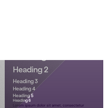
“Ik heb vooral ruis weggehaald. Door de GAP-
analyse goed voor te bereiden en snel met de
juiste mensen te schakelen, werd meteen
duidelijk waar de echte knelpunten zaten. Met
heldere rollen en structuur zag je teams direct
meer grip krijgen. Niet door harder te werken,
maar omdat iedereen dezelfde taal sprak.”
Heading 1
Heading 2
Heading 3
Heading 4
Heading 5
Heading 6
Lorem ipsum dolor sit amet, consectetur