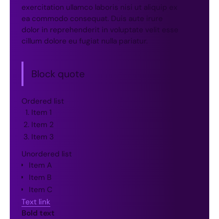
exercitation ullamco laboris nisi ut aliquip ex
ea commodo consequat. Duis aute irure
dolor in reprehenderit in voluptate velit esse
cillum dolore eu fugiat nulla pariatur.
Block quote
Ordered list
Item 1
Item 2
Item 3
Unordered list
Item A
Item B
Item C
Text link
Bold text