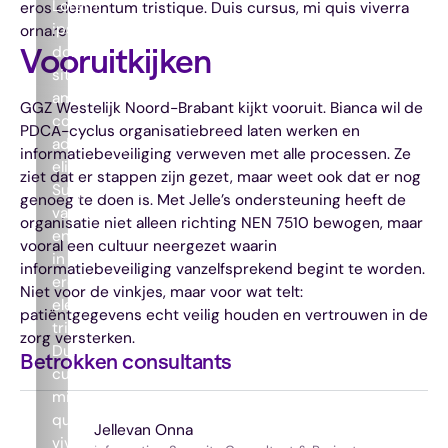
Lorem
eros elementum tristique. Duis cursus, mi quis viverra
ipsum
ornare
dolor
Vooruitkijken
sit
amet,
GGZ Westelijk Noord-Brabant kijkt vooruit. Bianca wil de
consectetur
PDCA-cyclus organisatiebreed laten werken en
adipiscing
informatiebeveiliging verweven met alle processen. Ze
elit.
ziet dat er stappen zijn gezet, maar weet ook dat er nog
Suspendisse
genoeg te doen is. Met Jelle’s ondersteuning heeft de
varius
organisatie niet alleen richting NEN 7510 bewogen, maar
enim
vooral een cultuur neergezet waarin
in
informatiebeveiliging vanzelfsprekend begint te worden.
eros
Niet voor de vinkjes, maar voor wat telt:
elementum
patiëntgegevens echt veilig houden en vertrouwen in de
tristique.
zorg versterken.
Duis
Betrokken consultants
cursus,
mi
quis
Jelle
van Onna
viverra