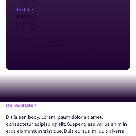
Item C
Text link
Bold text
Emphasis
Superscript
Subscript
Jelle
van Onna
Information Security Consultant &
Projectmanager
De resultaten
Dit is een body. Lorem ipsum dolor sit amet,
consectetur adipiscing elit. Suspendisse varius enim in
eros elementum tristique. Duis cursus, mi quis viverra