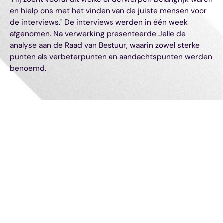
en hielp ons met het vinden van de juiste mensen voor
de interviews." De interviews werden in één week
afgenomen. Na verwerking presenteerde Jelle de
analyse aan de Raad van Bestuur, waarin zowel sterke
punten als verbeterpunten en aandachtspunten werden
benoemd.
Dit is een body. Lorem ipsum dolor sit amet,
consectetur adipiscing elit. Suspendisse varius enim in
eros elementum tristique. Duis cursus, mi quis viverra
ornare
Next-Gen Consultant aan
het woord