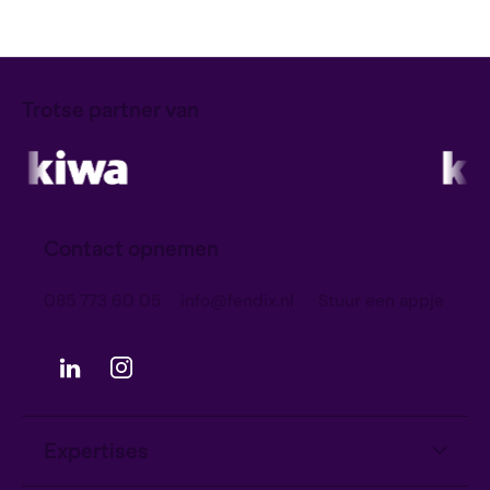
Trotse partner van
Contact opnemen
085 773 60 05
info@fendix.nl
Stuur een appje
TAGGRS
Expertises
Hoe TAGGRS in 4 maanden ISO