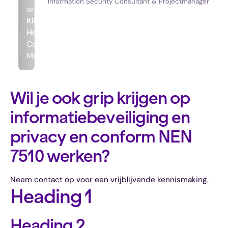
Information Security Consultant & Projectmanager
ornare
Kilian
Houthuijzen
Commercieel
Manager
Wil je ook grip krijgen op
informatiebeveiliging en
privacy en conform NEN
7510 werken?
Neem contact op voor een vrijblijvende kennismaking.
Heading 1
Heading 2