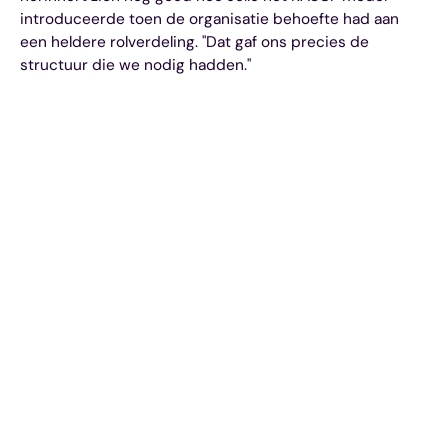
introduceerde toen de organisatie behoefte had aan
een heldere rolverdeling. "Dat gaf ons precies de
structuur die we nodig hadden."
“Iedereen doet automatisch zijn auto op slot bij het
verlaten ervan. Ik wilde dat informatiebeveiliging
net zo vanzelfsprekend wordt, zodat elke
medewerker in zijn of haar rol hier bewust mee
omgaat. Fendix kan je hier uitstekend bij helpen.”
Heading 1
Heading 2
Heading 3