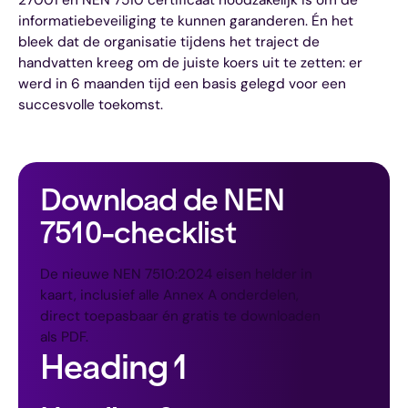
informatiebeveiliging te kunnen garanderen. Én het
bleek dat de organisatie tijdens het traject de
handvatten kreeg om de juiste koers uit te zetten: er
werd in 6 maanden tijd een basis gelegd voor een
succesvolle toekomst.
Download de NEN 
7510-checklist
De nieuwe NEN 7510:2024 eisen helder in
kaart, inclusief alle Annex A onderdelen,
direct toepasbaar én gratis te downloaden
als PDF.
Heading 1