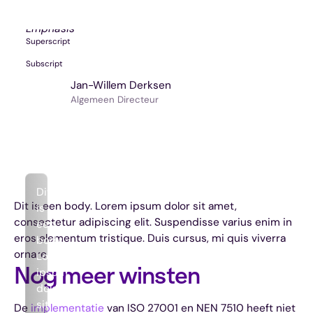
Bold text
Emphasis
Superscript
Subscript
Jan-Willem Derksen
Algemeen Directeur
Dit
Dit is een body. Lorem ipsum dolor sit amet,
is
consectetur adipiscing elit. Suspendisse varius enim in
een
eros elementum tristique. Duis cursus, mi quis viverra
body.
ornare
Lorem
Nog meer winsten
ipsum
dolor
sit
De
implementatie
van ISO 27001 en NEN 7510 heeft niet