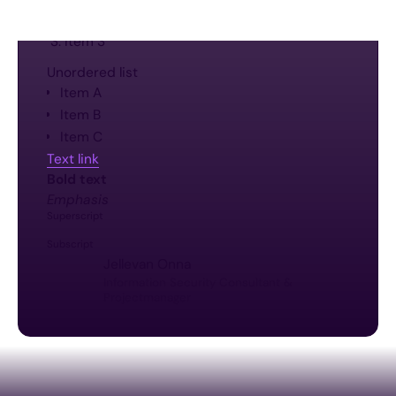
Item 2
Item 3
Unordered list
Item A
Item B
Item C
Text link
Bold text
Emphasis
Superscript
Subscript
Jelle
van Onna
Information Security Consultant &
Projectmanager