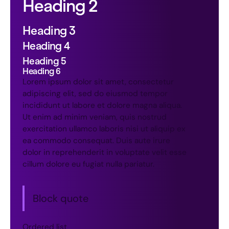
Heading 2
Heading 3
Heading 4
Heading 5
Heading 6
Lorem ipsum dolor sit amet, consectetur
adipiscing elit, sed do eiusmod tempor
incididunt ut labore et dolore magna aliqua.
Ut enim ad minim veniam, quis nostrud
exercitation ullamco laboris nisi ut aliquip ex
ea commodo consequat. Duis aute irure
dolor in reprehenderit in voluptate velit esse
cillum dolore eu fugiat nulla pariatur.
Block quote
Ordered list