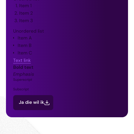
Item 1
Item 2
Item 3
Unordered list
Item A
Item B
Item C
Text link
Bold text
Emphasis
Superscript
Subscript
Ja die wil ik