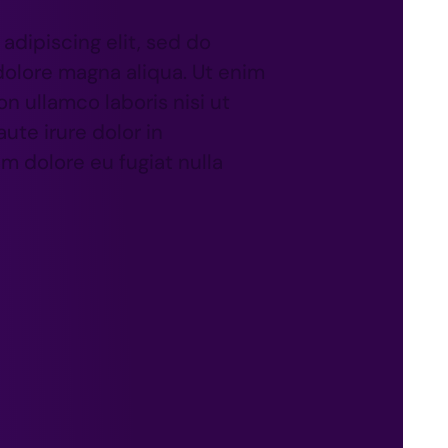
adipiscing elit, sed do
dolore magna aliqua. Ut enim
n ullamco laboris nisi ut
te irure dolor in
um dolore eu fugiat nulla