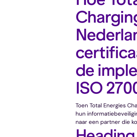
Chargin
Nederla
certific
de impl
ISO 270
Toen Total Energies Ch
hun informatiebeveiligi
naar een partner die k
Heading 