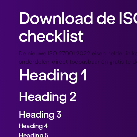
Download de IS
checklist
De nieuwe ISO 27001:2022 eisen helder in kaa
onderdelen, direct toepasbaar én gratis te 
Heading 1
Heading 2
Heading 3
Heading 4
Heading 5