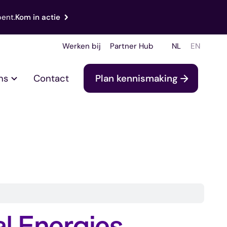
bent.
Kom in actie
Werken bij
Partner Hub
NL
EN
ns
Contact
Plan kennismaking
l Energies