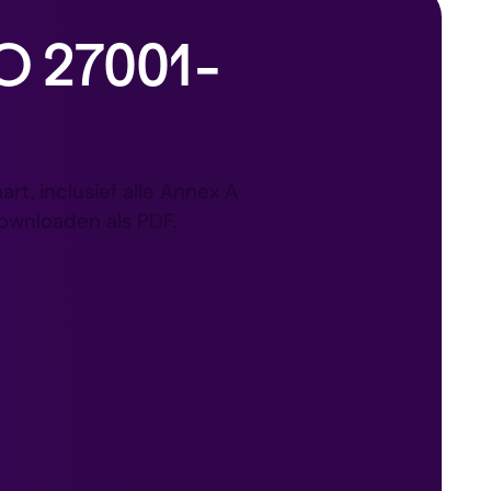
O 27001-
rt, inclusief alle Annex A
downloaden als PDF.