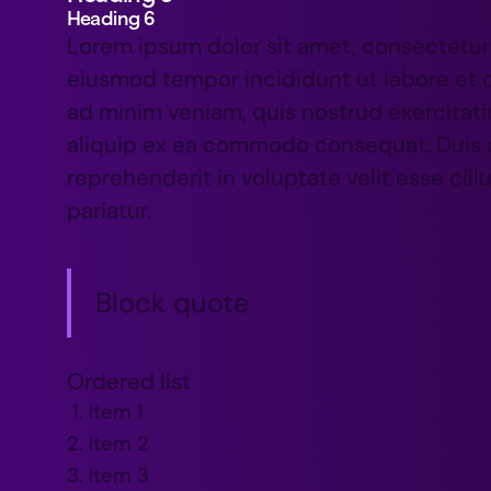
Heading 6
Lorem ipsum dolor sit amet, consectetur 
eiusmod tempor incididunt ut labore et 
ad minim veniam, quis nostrud exercitatio
aliquip ex ea commodo consequat. Duis au
reprehenderit in voluptate velit esse cill
pariatur.
Block quote
Ordered list
Item 1
Item 2
Item 3