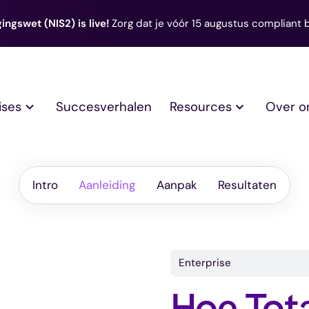
ingswet (NIS2) is live!
Zorg dat je vóór 15 augustus compliant 
ises
Succesverhalen
Resources
Over o
Resultaten
Aanleiding
Aanpak
Intro
Aanleiding
Resultaten
Aanpak
Intro
Enterprise
Hoe Tota