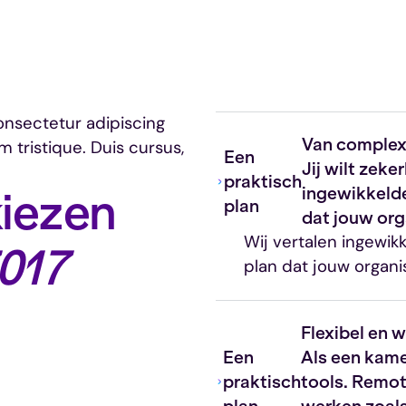
onsectetur adipiscing
Van complex
 tristique. Duis cursus,
Een
Jij wilt zeke
praktisch
ingewikkeld
iezen
plan
dat jouw org
Wij vertalen ingewik
017
plan dat jouw organi
Flexibel en 
Een
Als een kam
praktisch
tools. Remot
plan
werken zoals 