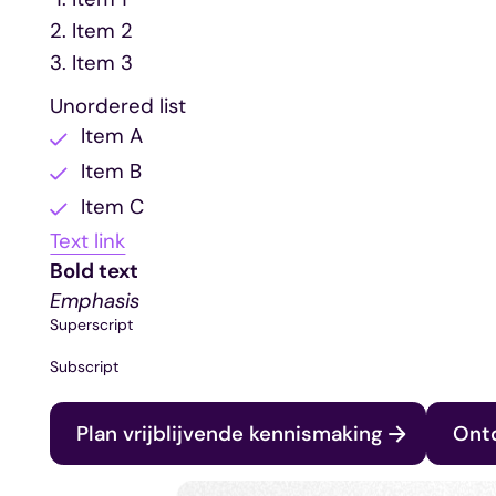
Item 2
Item 3
Unordered list
Item A
Item B
Item C
Text link
Bold text
Emphasis
Superscript
Subscript
Plan vrijblijvende kennismaking
Ont